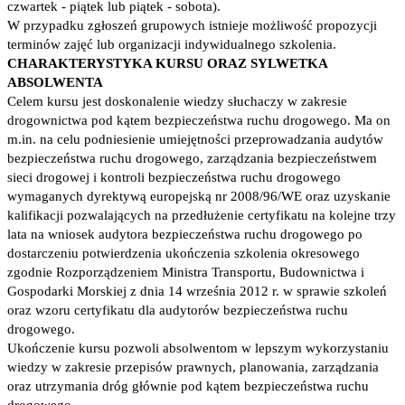
czwartek - piątek lub piątek - sobota).
W przypadku zgłoszeń grupowych istnieje możliwość propozycji
terminów zajęć lub organizacji indywidualnego szkolenia.
CHARAKTERYSTYKA KURSU ORAZ SYLWETKA
ABSOLWENTA
Celem kursu jest doskonalenie wiedzy słuchaczy w zakresie
drogownictwa pod kątem bezpieczeństwa ruchu drogowego. Ma on
m.in. na celu podniesienie umiejętności przeprowadzania audytów
bezpieczeństwa ruchu drogowego, zarządzania bezpieczeństwem
sieci drogowej i kontroli bezpieczeństwa ruchu drogowego
wymaganych dyrektywą europejską nr 2008/96/WE oraz uzyskanie
kalifikacji pozwalających na przedłużenie certyfikatu na kolejne trzy
lata na wniosek audytora bezpieczeństwa ruchu drogowego po
dostarczeniu potwierdzenia ukończenia szkolenia okresowego
zgodnie Rozporządzeniem Ministra Transportu, Budownictwa i
Gospodarki Morskiej z dnia 14 września 2012 r. w sprawie szkoleń
oraz wzoru certyfikatu dla audytorów bezpieczeństwa ruchu
drogowego.
Ukończenie kursu pozwoli absolwentom w lepszym wykorzystaniu
wiedzy w zakresie przepisów prawnych, planowania, zarządzania
oraz utrzymania dróg głównie pod kątem bezpieczeństwa ruchu