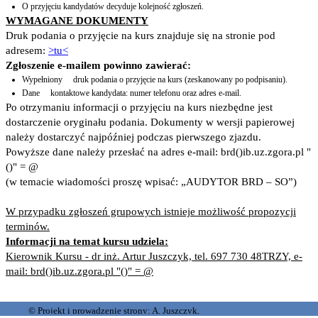
O przyjęciu kandydatów decyduje kolejność zgłoszeń.
WYMAGANE DOKUMENTY
Druk podania o przyjęcie na kurs znajduje się na stronie pod
adresem:
>tu<
Zgłoszenie e-mailem powinno zawierać:
Wypełniony druk podania o przyjęcie na kurs (zeskanowany po podpisaniu).
Dane kontaktowe kandydata: numer telefonu oraz adres e-mail.
Po otrzymaniu informacji o przyjęciu na kurs niezbędne jest
dostarczenie oryginału podania. Dokumenty w wersji papierowej
należy dostarczyć najpóźniej podczas pierwszego zjazdu.
Powyższe dane należy przesłać na
adres e-mail:
brd()ib.uz.zgora.pl
"
()" = @
(w temacie wiadomości proszę wpisać: „AUDYTOR BRD – SO”)
W przypadku zgłoszeń grupowych istnieje możliwość propozycji
terminów.
Informacji na temat kursu udziela:
Kierownik Kursu - dr inż. Artur Juszczyk, tel. 697 730 48TRZY, e-
mail: brd()ib.uz.zgora.pl "()" = @
© Projekt i prowadzenie strony: A. Juszczyk,